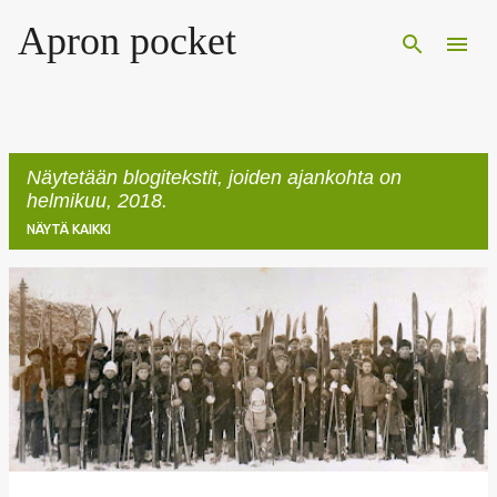
Siirry pääsisältöön
Apron pocket
Näytetään blogitekstit, joiden ajankohta on
helmikuu, 2018.
NÄYTÄ KAIKKI
T
e
k
s
t
i
t