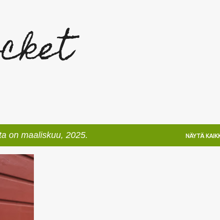
Siirry pääsisältöön
cket
hta on maaliskuu, 2025.
NÄYTÄ KAIKK