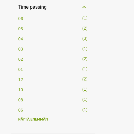
Time passing
1
06
2
05
3
04
1
03
2
02
1
01
2
12
1
10
1
08
1
06
NÄYTÄ ENEMMÄN
1
05
1
04