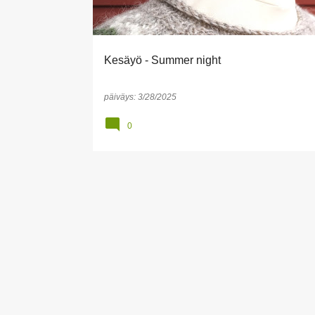
t
i
t
Kesäyö - Summer night
päiväys:
3/28/2025
0