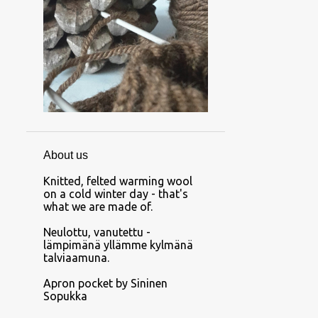
About us
Knitted, felted warming wool
on a cold winter day - that's
what we are made of.
Neulottu, vanutettu -
lämpimänä yllämme kylmänä
talviaamuna.
Apron pocket by Sininen
Sopukka