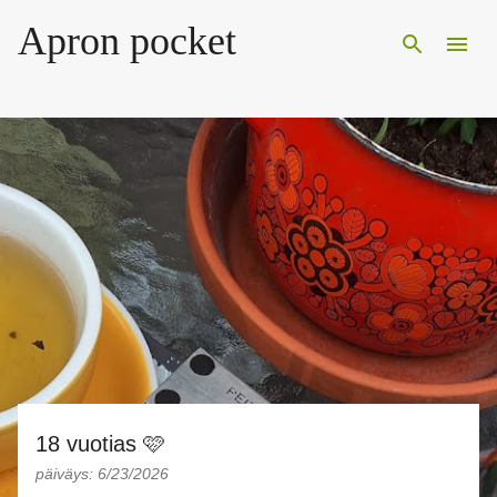
Siirry pääsisältöön
Apron pocket
T
e
k
s
t
i
t
18 vuotias 🩷
päiväys:
6/23/2026