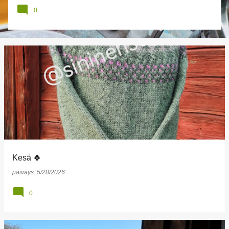
0
Kesä 🍀
päiväys:
5/28/2026
0