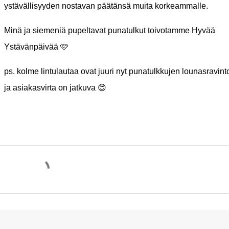
ystävällisyyden nostavan päätänsä muita korkeammalle.
Minä ja siemeniä pupeltavat punatulkut toivotamme Hyvää
Ystävänpäivää 🩷
ps. kolme lintulautaa ovat juuri nyt punatulkkujen lounasravinto
ja asiakasvirta on jatkuva 😊