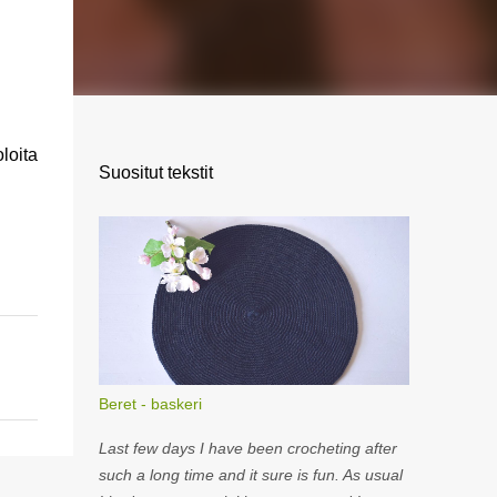
loita
Suositut tekstit
Beret - baskeri
Last few days I have been crocheting after
such a long time and it sure is fun. As usual