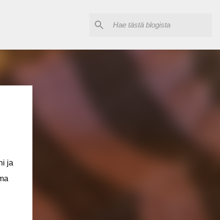
i ja
lma