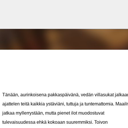
Siirry pääsisältöön
Tänään, aurinkoisena pakkaspäivänä, vedän villasukat jalkaan
ajattelen teitä kaikkia ystäviäni, tuttuja ja tuntemattomia. Maai
jatkaa myllerrystään, mutta pienet ilot muodostuvat
tulevaisuudessa ehkä kokoaan suuremmiksi. Toivon